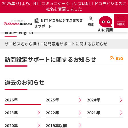
2025年7月より、NTTコミュニケーションズはNTTドコモビジネスに
社名を変更しました
日本語
English
NTTドコモビジネスお客さ
NTTドコモビジネスお客さまサポート
検索
MENU
まサポート
日本語
English
サポートトップ
サービス名から探す : 訪問設定サポートに関するお知らせ
サービス名から探す
訪問設定サポートに関するお知らせ
RSS
履歴・お気に入り
過去のお知らせ
お知らせ
サポートサイトの使い方
2026年
2025年
工事・故障情報通知サー
2024年
OCNのお客さまはこちら
ビス
2023年
2022年
2021年
オフィシャルサイト
2020年
2019年以前