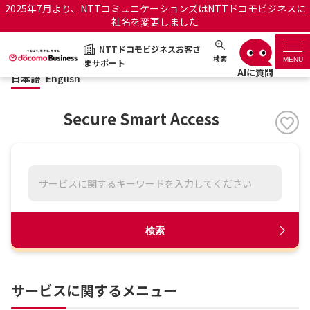
2025年7月より、NTTコミュニケーションズはNTTドコモビジネスに
社名を変更しました
日本語
English
NTTドコモビジネスお客さ
NTTドコモビジネスお客さまサポート
検索
MENU
まサポート
日本語
English
サポートトップ
Secure Smart Access
サービス名から探す
履歴・お気に入り
お知らせ
サポートサイトの使い方
検索
工事・故障情報通知サー
OCNのお客さまはこちら
ビス
サービスに関するメニュー
オフィシャルサイト