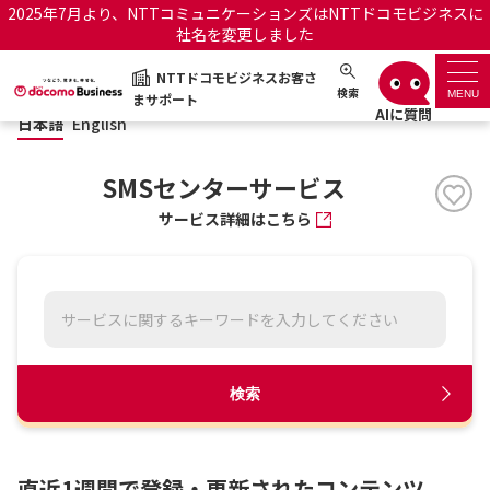
2025年7月より、NTTコミュニケーションズはNTTドコモビジネスに
社名を変更しました
日本語
English
NTTドコモビジネスお客さ
NTTドコモビジネスお客さまサポート
検索
MENU
まサポート
日本語
English
サポートトップ
SMSセンターサービス
サービス名から探す
サービス詳細はこちら
履歴・お気に入り
お知らせ
サポートサイトの使い方
工事・故障情報通知サー
OCNのお客さまはこちら
検索
ビス
オフィシャルサイト
直近1週間で登録・更新されたコンテンツ