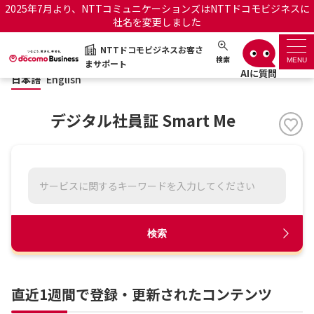
2025年7月より、NTTコミュニケーションズはNTTドコモビジネスに
社名を変更しました
日本語
English
NTTドコモビジネスお客さ
NTTドコモビジネスお客さまサポート
検索
MENU
まサポート
日本語
English
サポートトップ
デジタル社員証 Smart Me
サービス名から探す
履歴・お気に入り
お知らせ
サポートサイトの使い方
検索
工事・故障情報通知サー
OCNのお客さまはこちら
ビス
直近1週間で登録・更新されたコンテンツ
オフィシャルサイト