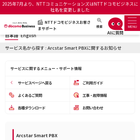
2025年7月より、NTTコミュニケーションズはNTTドコモビジネスに
社名を変更しました
日本語
English
NTTドコモビジネスお客さ
NTTドコモビジネスお客さまサポート
検索
MENU
まサポート
日本語
English
サポートトップ
サービス名から探す : Arcstar Smart PBXに関するお知らせ
サービス名から探す
サービスに関するメニュー・サポート情報
履歴・お気に入り
サービスページへ戻る
ご利用ガイド
お知らせ
サポートサイトの使い方
よくあるご質問
工事・故障情報
各種ダウンロード
お問い合わせ
工事・故障情報通知サー
OCNのお客さまはこちら
ビス
オフィシャルサイト
Arcstar Smart PBX