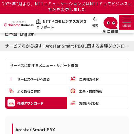
2025年7月より、NTTコミュニケーションズはNTTドコモビジネスに
社名を変更しました
日本語
English
NTTドコモビジネスお客さ
NTTドコモビジネスお客さまサポート
検索
MENU
まサポート
日本語
English
サポートトップ
サービス名から探す : Arcstar Smart PBXに関する各種ダウンロード
サービス名から探す
サービスに関するメニュー・サポート情報
履歴・お気に入り
サービスページへ戻る
ご利用ガイド
お知らせ
サポートサイトの使い方
よくあるご質問
工事・故障情報
各種ダウンロード
お問い合わせ
工事・故障情報通知サー
OCNのお客さまはこちら
ビス
オフィシャルサイト
Arcstar Smart PBX