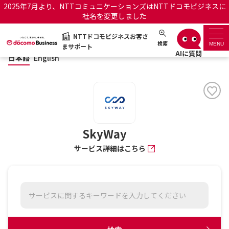
2025年7月より、NTTコミュニケーションズはNTTドコモビジネスに
社名を変更しました
日本語
English
NTTドコモビジネスお客さ
NTTドコモビジネスお客さまサポート
検索
MENU
まサポート
日本語
English
サポートトップ
サービス名から探す
履歴・お気に入り
SkyWay
サービス詳細はこちら
お知らせ
サポートサイトの使い方
工事・故障情報通知サー
OCNのお客さまはこちら
ビス
オフィシャルサイト