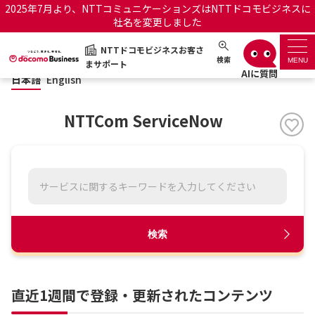
2025年7月より、NTTコミュニケーションズはNTTドコモビジネスに
社名を変更しました
日本語
English
NTTドコモビジネスお客さ
NTTドコモビジネスお客さまサポート
検索
MENU
まサポート
日本語
English
サポートトップ
NTTCom ServiceNow
サービス名から探す
履歴・お気に入り
お知らせ
サポートサイトの使い方
検索
工事・故障情報通知サー
OCNのお客さまはこちら
ビス
直近1週間で登録・更新されたコンテンツ
オフィシャルサイト