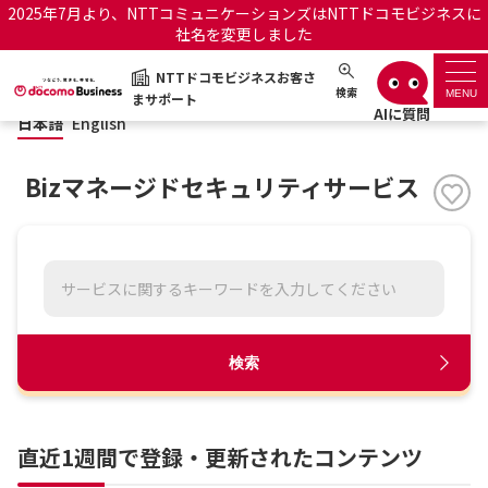
2025年7月より、NTTコミュニケーションズはNTTドコモビジネスに
社名を変更しました
日本語
English
NTTドコモビジネスお客さ
NTTドコモビジネスお客さまサポート
検索
MENU
まサポート
日本語
English
サポートトップ
Bizマネージドセキュリティサービス
サービス名から探す
履歴・お気に入り
お知らせ
サポートサイトの使い方
検索
工事・故障情報通知サー
OCNのお客さまはこちら
ビス
直近1週間で登録・更新されたコンテンツ
オフィシャルサイト