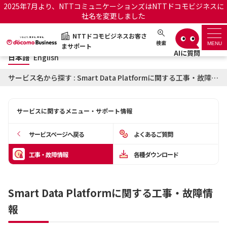
2025年7月より、NTTコミュニケーションズはNTTドコモビジネスに
社名を変更しました
日本語
English
NTTドコモビジネスお客さ
NTTドコモビジネスお客さまサポート
検索
MENU
まサポート
日本語
English
サポートトップ
サービス名から探す : Smart Data Platformに関する工事・故障情報
サービス名から探す
サービスに関するメニュー・サポート情報
履歴・お気に入り
サービスページへ戻る
よくあるご質問
お知らせ
サポートサイトの使い方
工事・故障情報
各種ダウンロード
工事・故障情報通知サー
OCNのお客さまはこちら
ビス
Smart Data Platformに関する工事・故障情
報
オフィシャルサイト