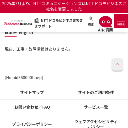
2025年7月より、NTTコミュニケーションズはNTTドコモビジネスに
社名を変更しました
日本語
English
NTTドコモビジネスお客さ
NTTドコモビジネスお客さまサポート
検索
MENU
まサポート
日本語
English
サポートトップ
現在、工事・故障情報はありません。
サービス名から探す
履歴・お気に入り
[No.pid360000haep]
お知らせ
サポートサイトの使い方
サイトマップ
サイトのご利用条件
工事・故障情報通知サー
OCNのお客さまはこちら
ビス
お問い合わせ／FAQ
サービス一覧
オフィシャルサイト
ウェブアクセシビリティ
プライバシーポリシー
ポリシー