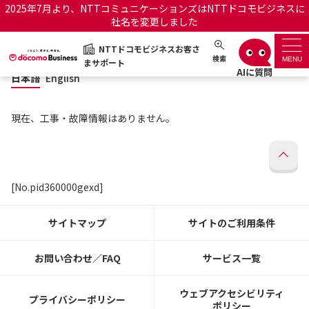
2025年7月より、NTTコミュニケーションズはNTTドコモビジネスに
社名を変更しました
日本語
English
NTTドコモビジネスお客さ
NTTドコモビジネスお客さまサポート
検索
MENU
まサポート
日本語
English
サポートトップ
現在、工事・故障情報はありません。
サービス名から探す
履歴・お気に入り
[No.pid360000gexd]
お知らせ
サポートサイトの使い方
サイトマップ
サイトのご利用条件
工事・故障情報通知サー
OCNのお客さまはこちら
ビス
お問い合わせ／FAQ
サービス一覧
オフィシャルサイト
ウェブアクセシビリティ
プライバシーポリシー
ポリシー