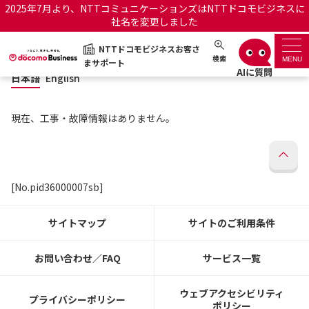
2025年7月より、NTTコミュニケーションズはNTTドコモビジネスに
社名を変更しました
日本語
English
NTTドコモビジネスお客さ
NTTドコモビジネスお客さまサポート
検索
MENU
まサポート
日本語
English
サポートトップ
現在、工事・故障情報はありません。
サービス名から探す
履歴・お気に入り
[No.pid36000007sb]
お知らせ
サポートサイトの使い方
サイトマップ
サイトのご利用条件
工事・故障情報通知サー
OCNのお客さまはこちら
ビス
お問い合わせ／FAQ
サービス一覧
オフィシャルサイト
ウェブアクセシビリティ
プライバシーポリシー
ポリシー