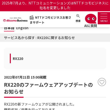
2025年7月より、NTTコミュニケーションズはNTTドコモビジネスに
社名を変更しました
日本語
English
NTTドコモビジネスお客さ
NTTドコモビジネスお客さまサポート
検索
MENU
まサポート
日本語
English
サポートトップ
サービス名から探す : RX220に関するお知らせ
サービス名から探す
RX220
履歴・お気に入り
お知らせ
サポートサイトの使い方
2022年07月21日 15:00掲載
RX220のファームウェアアップデートの
工事・故障情報通知サー
OCNのお客さまはこちら
ビス
お知らせ
オフィシャルサイト
RX220の新ファームウェアが公開されました。
機能追加／改善を行っております。