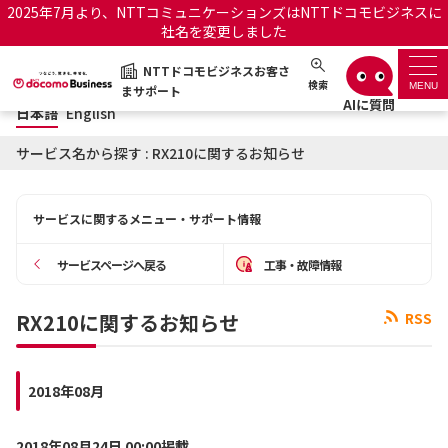
2025年7月より、NTTコミュニケーションズはNTTドコモビジネスに
社名を変更しました
日本語
English
NTTドコモビジネスお客さ
NTTドコモビジネスお客さまサポート
検索
MENU
まサポート
日本語
English
サポートトップ
サービス名から探す : RX210に関するお知らせ
サービス名から探す
サービスに関するメニュー・サポート情報
履歴・お気に入り
サービスページへ戻る
工事・故障情報
お知らせ
サポートサイトの使い方
RX210に関するお知らせ
RSS
工事・故障情報通知サー
OCNのお客さまはこちら
ビス
2018年08月
オフィシャルサイト
2018年08月24日 00:00掲載