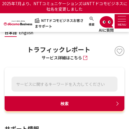
2025年7月より、NTTコミュニケーションズはNTTドコモビジネスに
社名を変更しました
日本語
English
NTTドコモビジネスお客さ
NTTドコモビジネスお客さまサポート
検索
MENU
まサポート
日本語
English
サポートトップ
トラフィックレポート
サービス名から探す
サービス詳細はこちら
履歴・お気に入り
お知らせ
サポートサイトの使い方
工事・故障情報通知サー
OCNのお客さまはこちら
検索
ビス
オフィシャルサイト
サポート情報