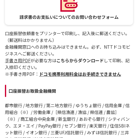
請求書のお支払いについてのお問い合わせフォーム
口座振替依頼書をプリンターで印刷し、記入後に郵送ください。
（郵送料はかかりません）
金融機関窓口へのお持ち込みはできません。必ず、NTTドコモビ
ジネスへご郵送ください。
手書き用PDF
が必要な方は
こちらからダウンロード
して印刷、記
入捺印ください。
※手書き用PDF：
ドコモ携帯利用料金はお手続きできません
口座振替お取扱金融機関
都市銀行 / 地方銀行 / 第ニ地方銀行 / ゆうちょ銀行 / 信用金庫 / 信
用組合（※）/ 労働金庫 /［県信漁連 / 漁協 / 県信連 / 農協］
（※）/ 商工組合中央金庫 / 新生銀行 / あおぞら銀行 / シティバン
ク、エヌ・エイ / PayPay銀行 / セブン銀行 / 楽天銀行 / 住信SBIネ
ット銀行 / イオン銀行 / 三菱UFJ信託銀行 / みずほ信託銀行 / 三井