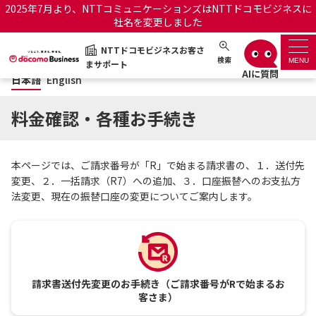
2025年7月より、NTTコミュニケーションズはNTTドコモビジネスに
社名を変更しました
日本語
English
NTTドコモビジネスお客さ
NTTドコモビジネスお客さまサポート
検索
MENU
まサポート
日本語
English
サポートトップ
料金確認・各種お手続き
サービス名から探す
本ページでは、ご請求番号が「R」で始まる請求書の、１．送付先
履歴・お気に入り
変更、２．一括請求（R7）への追加、３．口座振替へのお支払方
法変更、現在の振替口座の変更についてご案内します。
お知らせ
サポートサイトの使い方
工事・故障情報通知サー
OCNのお客さまはこちら
ビス
請求書送付先変更のお手続き
（ご請求番号がRで始まるお
オフィシャルサイト
客さま）