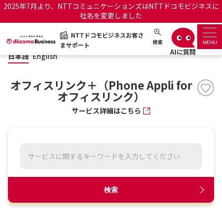
2025年7月より、NTTコミュニケーションズはNTTドコモビジネスに
社名を変更しました
日本語
English
NTTドコモビジネスお客さ
NTTドコモビジネスお客さまサポート
検索
MENU
まサポート
日本語
English
サポートトップ
オフィスリンク＋（Phone Appli for
サービス名から探す
オフィスリンク）
サービス詳細はこちら
履歴・お気に入り
お知らせ
サポートサイトの使い方
工事・故障情報通知サー
OCNのお客さまはこちら
ビス
検索
オフィシャルサイト