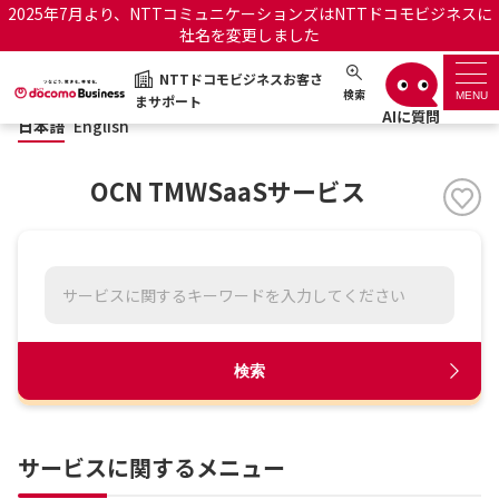
2025年7月より、NTTコミュニケーションズはNTTドコモビジネスに
社名を変更しました
日本語
English
NTTドコモビジネスお客さ
NTTドコモビジネスお客さまサポート
検索
MENU
まサポート
日本語
English
サポートトップ
OCN TMWSaaSサービス
サービス名から探す
履歴・お気に入り
お知らせ
サポートサイトの使い方
検索
工事・故障情報通知サー
OCNのお客さまはこちら
ビス
サービスに関するメニュー
オフィシャルサイト