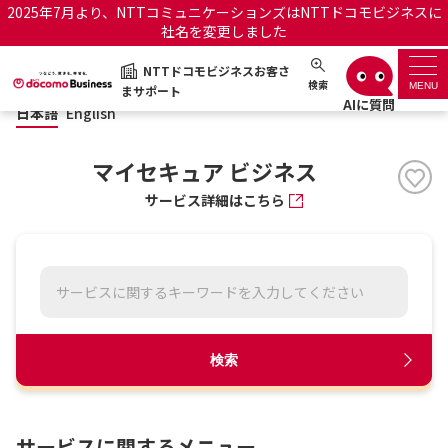
2025年7月より、NTTコミュニケーションズはNTTドコモビジネスに
社名を変更しました
日本語
English
NTTドコモビジネスお客さ
NTTドコモビジネスお客さまサポート
検索
MENU
まサポート
日本語
English
サポートトップ
マイセキュア ビジネス
サービス名から探す
サービス詳細はこちら
履歴・お気に入り
お知らせ
サポートサイトの使い方
工事・故障情報通知サー
OCNのお客さまはこちら
検索
ビス
オフィシャルサイト
サービスに関するメニュー