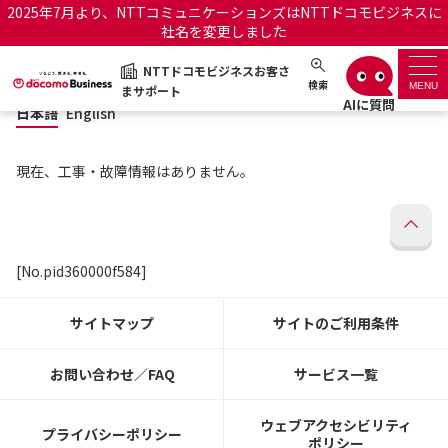
2025年7月より、NTTコミュニケーションズはNTTドコモビジネスに
社名を変更しました
日本語
English
NTTドコモビジネスお客さ
NTTドコモビジネスお客さまサポート
検索
MENU
まサポート
日本語
English
サポートトップ
現在、工事・故障情報はありません。
サービス名から探す
履歴・お気に入り
[No.pid360000f584]
お知らせ
サポートサイトの使い方
サイトマップ
サイトのご利用条件
工事・故障情報通知サー
OCNのお客さまはこちら
ビス
お問い合わせ／FAQ
サービス一覧
オフィシャルサイト
ウェブアクセシビリティ
プライバシーポリシー
ポリシー