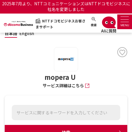
2025年7月より、NTTコミュニケーションズはNTTドコモビジネスに
社名を変更しました
日本語
English
NTTドコモビジネスお客さ
NTTドコモビジネスお客さまサポート
検索
MENU
まサポート
日本語
English
サポートトップ
サービス名から探す
履歴・お気に入り
mopera U
サービス詳細はこちら
お知らせ
サポートサイトの使い方
工事・故障情報通知サー
OCNのお客さまはこちら
ビス
オフィシャルサイト