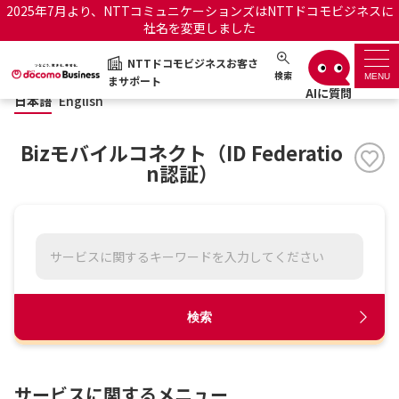
2025年7月より、NTTコミュニケーションズはNTTドコモビジネスに
社名を変更しました
日本語
English
NTTドコモビジネスお客さ
NTTドコモビジネスお客さまサポート
検索
MENU
まサポート
日本語
English
サポートトップ
Bizモバイルコネクト（ID Federatio
サービス名から探す
n認証）
履歴・お気に入り
お知らせ
サポートサイトの使い方
工事・故障情報通知サー
OCNのお客さまはこちら
検索
ビス
オフィシャルサイト
サービスに関するメニュー