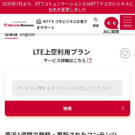
2025年7月より、NTTコミュニケーションズはNTTドコモビジネスに
社名を変更しました
日本語
English
NTTドコモビジネスお客さ
NTTドコモビジネスお客さまサポート
検索
MENU
まサポート
日本語
English
サポートトップ
LTE上空利用プラン
サービス名から探す
サービス詳細はこちら
履歴・お気に入り
お知らせ
サポートサイトの使い方
工事・故障情報通知サー
OCNのお客さまはこちら
検索
ビス
オフィシャルサイト
直近1週間で登録・更新されたコンテンツ