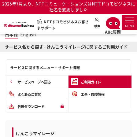
2025年7月より、NTTコミュニケーションズはNTTドコモビジネスに
社名を変更しました
日本語
English
NTTドコモビジネスお客さ
NTTドコモビジネスお客さまサポート
検索
MENU
まサポート
日本語
English
サポートトップ
サービス名から探す : けんこうマイレージに関するご利用ガイド
サービス名から探す
サービスに関するメニュー・サポート情報
履歴・お気に入り
サービスページへ戻る
ご利用ガイド
お知らせ
サポートサイトの使い方
よくあるご質問
工事・故障情報
各種ダウンロード
工事・故障情報通知サー
OCNのお客さまはこちら
ビス
オフィシャルサイト
けんこうマイレージ