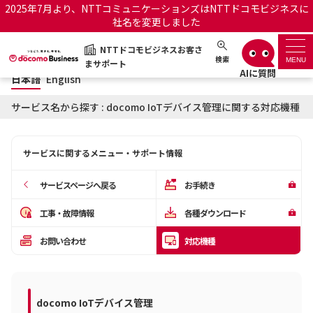
2025年7月より、NTTコミュニケーションズはNTTドコモビジネスに
社名を変更しました
日本語
English
NTTドコモビジネスお客さ
NTTドコモビジネスお客さまサポート
検索
MENU
まサポート
日本語
English
サポートトップ
サービス名から探す : docomo IoTデバイス管理に関する対応機種
サービス名から探す
サービスに関するメニュー・サポート情報
履歴・お気に入り
サービスページへ戻る
お手続き
お知らせ
サポートサイトの使い方
工事・故障情報
各種ダウンロード
お問い合わせ
対応機種
工事・故障情報通知サー
OCNのお客さまはこちら
ビス
オフィシャルサイト
docomo IoTデバイス管理