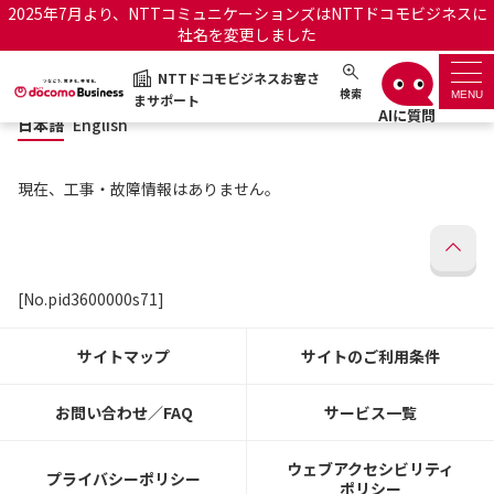
2025年7月より、NTTコミュニケーションズはNTTドコモビジネスに
社名を変更しました
日本語
English
NTTドコモビジネスお客さ
NTTドコモビジネスお客さまサポート
検索
MENU
まサポート
日本語
English
サポートトップ
現在、工事・故障情報はありません。
サービス名から探す
履歴・お気に入り
[No.pid3600000s71]
お知らせ
サポートサイトの使い方
サイトマップ
サイトのご利用条件
工事・故障情報通知サー
OCNのお客さまはこちら
ビス
お問い合わせ／FAQ
サービス一覧
オフィシャルサイト
ウェブアクセシビリティ
プライバシーポリシー
ポリシー