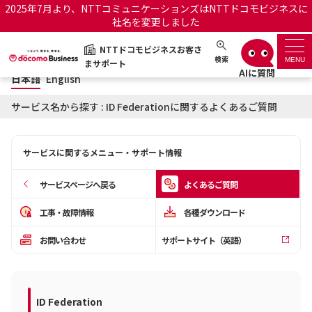
2025年7月より、NTTコミュニケーションズはNTTドコモビジネスに
社名を変更しました
日本語
English
NTTドコモビジネスお客さ
NTTドコモビジネスお客さまサポート
検索
MENU
まサポート
日本語
English
サポートトップ
サービス名から探す : ID Federationに関するよくあるご質問
サービス名から探す
サービスに関するメニュー・サポート情報
履歴・お気に入り
サービスページへ戻る
よくあるご質問
お知らせ
サポートサイトの使い方
工事・故障情報
各種ダウンロード
お問い合わせ
サポートサイト（英語）
工事・故障情報通知サー
OCNのお客さまはこちら
ビス
オフィシャルサイト
ID Federation