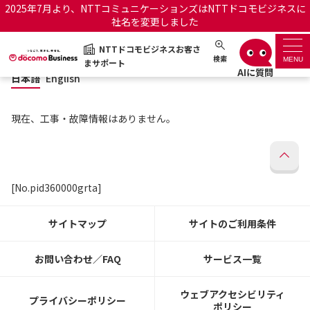
2025年7月より、NTTコミュニケーションズはNTTドコモビジネスに
社名を変更しました
日本語
English
NTTドコモビジネスお客さ
NTTドコモビジネスお客さまサポート
検索
MENU
まサポート
日本語
English
サポートトップ
現在、工事・故障情報はありません。
サービス名から探す
履歴・お気に入り
[No.pid360000grta]
お知らせ
サポートサイトの使い方
サイトマップ
サイトのご利用条件
工事・故障情報通知サー
OCNのお客さまはこちら
ビス
お問い合わせ／FAQ
サービス一覧
オフィシャルサイト
ウェブアクセシビリティ
プライバシーポリシー
ポリシー