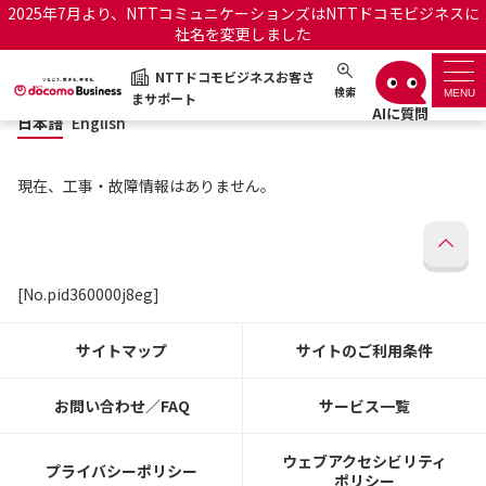
2025年7月より、NTTコミュニケーションズはNTTドコモビジネスに
社名を変更しました
日本語
English
NTTドコモビジネスお客さ
NTTドコモビジネスお客さまサポート
検索
MENU
まサポート
日本語
English
サポートトップ
現在、工事・故障情報はありません。
サービス名から探す
履歴・お気に入り
[No.pid360000j8eg]
お知らせ
サポートサイトの使い方
サイトマップ
サイトのご利用条件
工事・故障情報通知サー
OCNのお客さまはこちら
ビス
お問い合わせ／FAQ
サービス一覧
オフィシャルサイト
ウェブアクセシビリティ
プライバシーポリシー
ポリシー