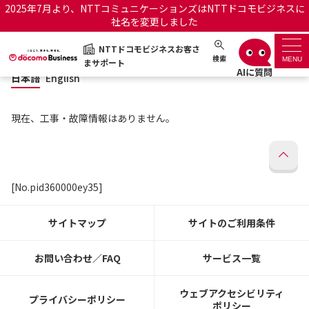
2025年7月より、NTTコミュニケーションズはNTTドコモビジネスに
社名を変更しました
日本語
English
NTTドコモビジネスお客さ
NTTドコモビジネスお客さまサポート
検索
MENU
まサポート
日本語
English
サポートトップ
現在、工事・故障情報はありません。
サービス名から探す
履歴・お気に入り
[No.pid360000ey35]
お知らせ
サポートサイトの使い方
サイトマップ
サイトのご利用条件
工事・故障情報通知サー
OCNのお客さまはこちら
ビス
お問い合わせ／FAQ
サービス一覧
オフィシャルサイト
ウェブアクセシビリティ
プライバシーポリシー
ポリシー