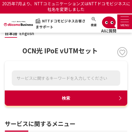
2025年7月より、NTTコミュニケーションズはNTTドコモビジネスに
社名を変更しました
日本語
English
NTTドコモビジネスお客さ
NTTドコモビジネスお客さまサポート
検索
MENU
まサポート
日本語
English
サポートトップ
OCN光 IPoE vUTMセット
サービス名から探す
履歴・お気に入り
お知らせ
サポートサイトの使い方
検索
工事・故障情報通知サー
OCNのお客さまはこちら
ビス
サービスに関するメニュー
オフィシャルサイト