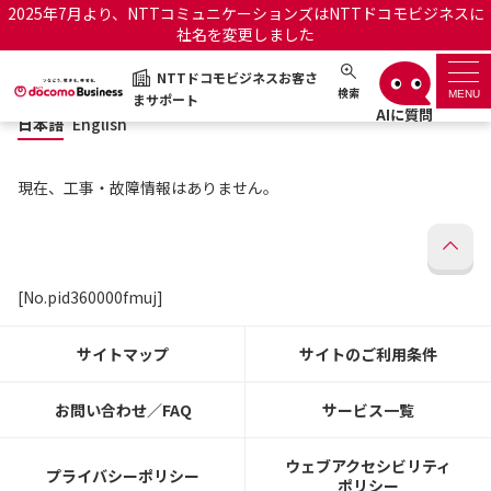
2025年7月より、NTTコミュニケーションズはNTTドコモビジネスに
社名を変更しました
日本語
English
NTTドコモビジネスお客さ
NTTドコモビジネスお客さまサポート
検索
MENU
まサポート
日本語
English
サポートトップ
現在、工事・故障情報はありません。
サービス名から探す
履歴・お気に入り
[No.pid360000fmuj]
お知らせ
サポートサイトの使い方
サイトマップ
サイトのご利用条件
工事・故障情報通知サー
OCNのお客さまはこちら
ビス
お問い合わせ／FAQ
サービス一覧
オフィシャルサイト
ウェブアクセシビリティ
プライバシーポリシー
ポリシー