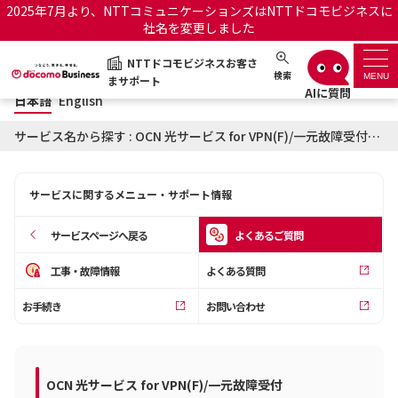
2025年7月より、NTTコミュニケーションズはNTTドコモビジネスに
社名を変更しました
日本語
English
NTTドコモビジネスお客さ
NTTドコモビジネスお客さまサポート
検索
MENU
まサポート
日本語
English
サポートトップ
サービス名から探す : OCN 光サービス for VPN(F)/一元故障受付に関するよくあるご質問
サービス名から探す
サービスに関するメニュー・サポート情報
履歴・お気に入り
サービスページへ戻る
よくあるご質問
お知らせ
サポートサイトの使い方
工事・故障情報
よくある質問
お手続き
お問い合わせ
工事・故障情報通知サー
OCNのお客さまはこちら
ビス
オフィシャルサイト
OCN 光サービス for VPN(F)/一元故障受付