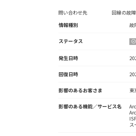
問い合わせ先 回線の故障窓口
情報種別
故
ステータス
発生日時
20
回復日時
20
影響のあるお客さま
東
影響のある機能／サービス名
Ar
Ar
I
ス