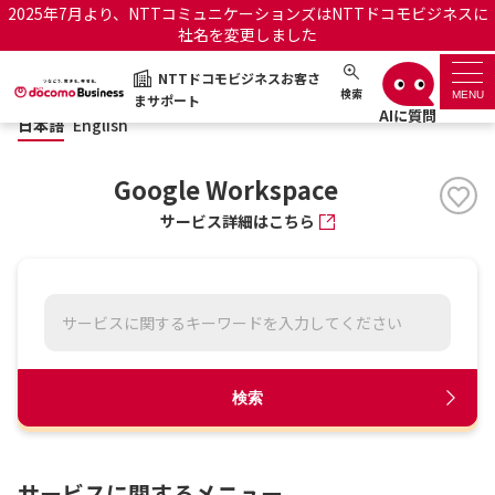
2025年7月より、NTTコミュニケーションズはNTTドコモビジネスに
社名を変更しました
日本語
English
NTTドコモビジネスお客さ
NTTドコモビジネスお客さまサポート
検索
MENU
まサポート
日本語
English
サポートトップ
Google Workspace
サービス名から探す
サービス詳細はこちら
履歴・お気に入り
お知らせ
サポートサイトの使い方
工事・故障情報通知サー
OCNのお客さまはこちら
検索
ビス
オフィシャルサイト
サービスに関するメニュー