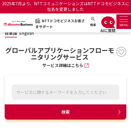
2025年7月より、NTTコミュニケーションズはNTTドコモビジネスに
社名を変更しました
日本語
English
NTTドコモビジネスお客さ
NTTドコモビジネスお客さまサポート
検索
MENU
まサポート
日本語
English
サポートトップ
グローバルアプリケーションフローモ
サービス名から探す
ニタリングサービス
サービス詳細はこちら
履歴・お気に入り
お知らせ
サポートサイトの使い方
工事・故障情報通知サー
OCNのお客さまはこちら
ビス
検索
オフィシャルサイト