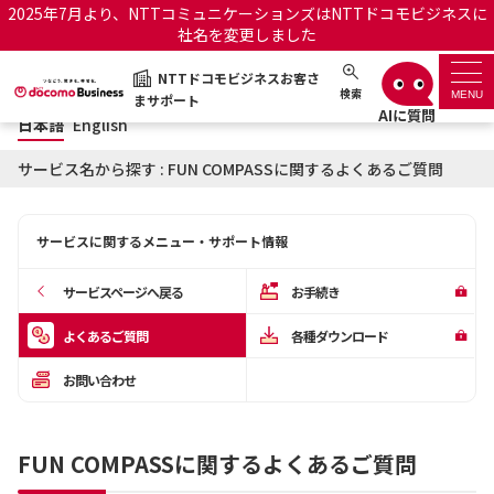
2025年7月より、NTTコミュニケーションズはNTTドコモビジネスに
社名を変更しました
日本語
English
NTTドコモビジネスお客さ
NTTドコモビジネスお客さまサポート
検索
MENU
まサポート
日本語
English
サポートトップ
サービス名から探す : FUN COMPASSに関するよくあるご質問
サービス名から探す
サービスに関するメニュー・サポート情報
履歴・お気に入り
サービスページへ戻る
お手続き
お知らせ
サポートサイトの使い方
よくあるご質問
各種ダウンロード
お問い合わせ
工事・故障情報通知サー
OCNのお客さまはこちら
ビス
FUN COMPASSに関するよくあるご質問
オフィシャルサイト