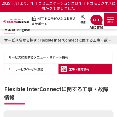
2025年7月より、NTTコミュニケーションズはNTTドコモビジネスに
社名を変更しました
日本語
English
NTTドコモビジネスお客さ
NTTドコモビジネスお客さまサポート
検索
MENU
まサポート
日本語
English
サポートトップ
サービス名から探す : Flexible InterConnectに関する工事・故障情報
サービス名から探す
サービスに関するメニュー・サポート情報
履歴・お気に入り
サービスページへ戻る
工事・故障情報
お知らせ
サポートサイトの使い方
Flexible InterConnectに関する工事・故障
工事・故障情報通知サー
OCNのお客さまはこちら
ビス
情報
オフィシャルサイト