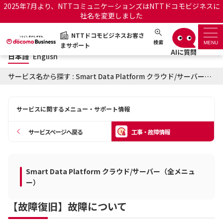
2025年7月より、NTTコミュニケーションズはNTTドコモビジネスに
社名を変更しました
日本語
English
NTTドコモビジネスお客さ
NTTドコモビジネスお客さまサポート
検索
MENU
まサポート
日本語
English
サポートトップ
サービス名から探す : Smart Data Platform クラウド/サーバー（全メニュー）に関する工事・故障情報
サービス名から探す
サービスに関するメニュー・サポート情報
履歴・お気に入り
サービスページへ戻る
工事・故障情報
お知らせ
サポートサイトの使い方
Smart Data Platform クラウド/サーバー（全メニュ
工事・故障情報通知サー
OCNのお客さまはこちら
ビス
ー）
【故障復旧】故障について
オフィシャルサイト