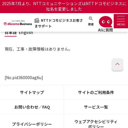
2025年7月より、NTTコミュニケーションズはNTTドコモビジネスに
社名を変更しました
日本語
English
NTTドコモビジネスお客さ
NTTドコモビジネスお客さまサポート
検索
MENU
まサポート
日本語
English
サポートトップ
現在、工事・故障情報はありません。
サービス名から探す
履歴・お気に入り
[No.pid360000ag6u]
お知らせ
サポートサイトの使い方
サイトマップ
サイトのご利用条件
工事・故障情報通知サー
OCNのお客さまはこちら
ビス
お問い合わせ／FAQ
サービス一覧
オフィシャルサイト
ウェブアクセシビリティ
プライバシーポリシー
ポリシー