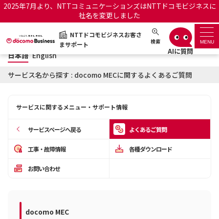
2025年7月より、NTTコミュニケーションズはNTTドコモビジネスに
社名を変更しました
日本語
English
NTTドコモビジネスお客さ
NTTドコモビジネスお客さまサポート
検索
MENU
まサポート
日本語
English
サポートトップ
サービス名から探す : docomo MECに関するよくあるご質問
サービス名から探す
サービスに関するメニュー・サポート情報
履歴・お気に入り
サービスページへ戻る
よくあるご質問
お知らせ
サポートサイトの使い方
工事・故障情報
各種ダウンロード
お問い合わせ
工事・故障情報通知サー
OCNのお客さまはこちら
ビス
オフィシャルサイト
docomo MEC