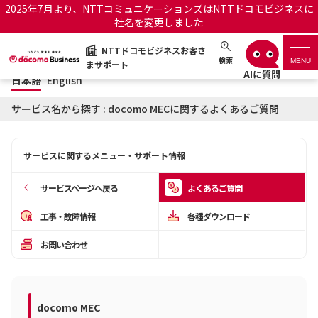
2025年7月より、NTTコミュニケーションズはNTTドコモビジネスに
社名を変更しました
日本語
English
NTTドコモビジネスお客さ
NTTドコモビジネスお客さまサポート
検索
MENU
まサポート
日本語
English
サポートトップ
サービス名から探す : docomo MECに関するよくあるご質問
サービス名から探す
サービスに関するメニュー・サポート情報
履歴・お気に入り
サービスページへ戻る
よくあるご質問
お知らせ
サポートサイトの使い方
工事・故障情報
各種ダウンロード
お問い合わせ
工事・故障情報通知サー
OCNのお客さまはこちら
ビス
オフィシャルサイト
docomo MEC