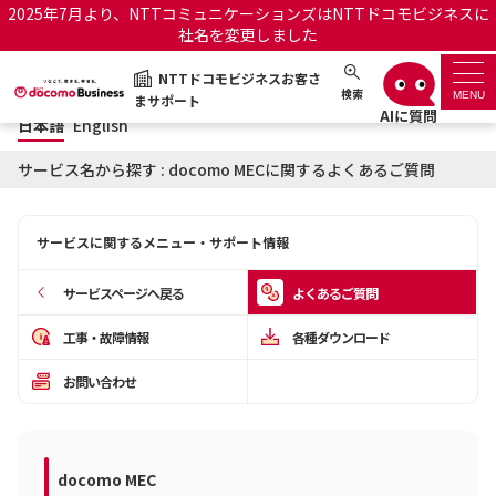
2025年7月より、NTTコミュニケーションズはNTTドコモビジネスに
社名を変更しました
日本語
English
NTTドコモビジネスお客さ
NTTドコモビジネスお客さまサポート
検索
MENU
まサポート
日本語
English
サポートトップ
サービス名から探す : docomo MECに関するよくあるご質問
サービス名から探す
サービスに関するメニュー・サポート情報
履歴・お気に入り
サービスページへ戻る
よくあるご質問
お知らせ
サポートサイトの使い方
工事・故障情報
各種ダウンロード
お問い合わせ
工事・故障情報通知サー
OCNのお客さまはこちら
ビス
オフィシャルサイト
docomo MEC