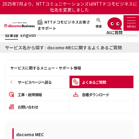
2025年7月より、NTTコミュニケーションズはNTTドコモビジネスに
社名を変更しました
日本語
English
NTTドコモビジネスお客さ
NTTドコモビジネスお客さまサポート
検索
MENU
まサポート
日本語
English
サポートトップ
サービス名から探す : docomo MECに関するよくあるご質問
サービス名から探す
サービスに関するメニュー・サポート情報
履歴・お気に入り
サービスページへ戻る
よくあるご質問
お知らせ
サポートサイトの使い方
工事・故障情報
各種ダウンロード
お問い合わせ
工事・故障情報通知サー
OCNのお客さまはこちら
ビス
オフィシャルサイト
docomo MEC