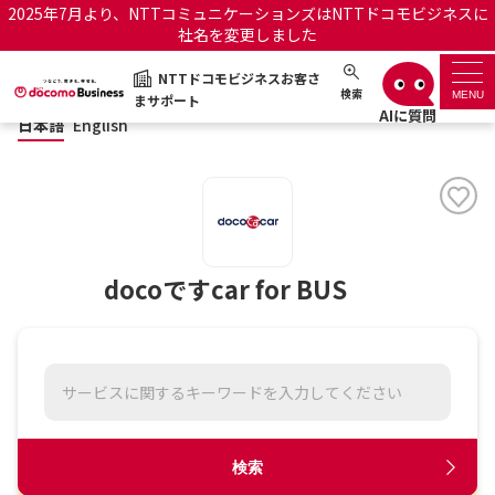
2025年7月より、NTTコミュニケーションズはNTTドコモビジネスに
社名を変更しました
日本語
English
NTTドコモビジネスお客さ
NTTドコモビジネスお客さまサポート
検索
MENU
まサポート
日本語
English
サポートトップ
サービス名から探す
履歴・お気に入り
docoですcar for BUS
お知らせ
サポートサイトの使い方
工事・故障情報通知サー
OCNのお客さまはこちら
ビス
オフィシャルサイト
検索