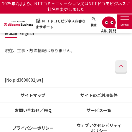
2025年7月より、NTTコミュニケーションズはNTTドコモビジネスに
社名を変更しました
日本語
English
NTTドコモビジネスお客さ
NTTドコモビジネスお客さまサポート
検索
MENU
まサポート
日本語
English
サポートトップ
現在、工事・故障情報はありません。
サービス名から探す
履歴・お気に入り
[No.pid3600001jwt]
お知らせ
サポートサイトの使い方
サイトマップ
サイトのご利用条件
工事・故障情報通知サー
OCNのお客さまはこちら
ビス
お問い合わせ／FAQ
サービス一覧
オフィシャルサイト
ウェブアクセシビリティ
プライバシーポリシー
ポリシー