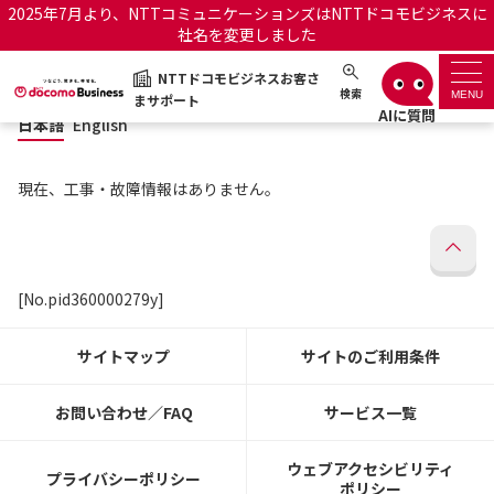
2025年7月より、NTTコミュニケーションズはNTTドコモビジネスに
社名を変更しました
日本語
English
NTTドコモビジネスお客さ
NTTドコモビジネスお客さまサポート
検索
MENU
まサポート
日本語
English
サポートトップ
現在、工事・故障情報はありません。
サービス名から探す
履歴・お気に入り
[No.pid360000279y]
お知らせ
サポートサイトの使い方
サイトマップ
サイトのご利用条件
工事・故障情報通知サー
OCNのお客さまはこちら
ビス
お問い合わせ／FAQ
サービス一覧
オフィシャルサイト
ウェブアクセシビリティ
プライバシーポリシー
ポリシー