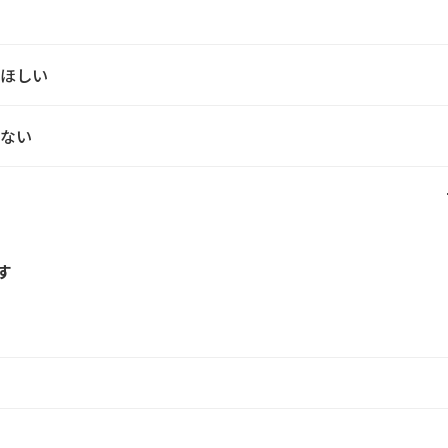
てほしい
ない
す