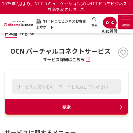
2025年7月より、NTTコミュニケーションズはNTTドコモビジネスに
社名を変更しました
日本語
English
NTTドコモビジネスお客さ
NTTドコモビジネスお客さまサポート
検索
MENU
まサポート
日本語
English
サポートトップ
OCN バーチャルコネクトサービス
サービス名から探す
サービス詳細はこちら
履歴・お気に入り
お知らせ
サポートサイトの使い方
工事・故障情報通知サー
OCNのお客さまはこちら
検索
ビス
オフィシャルサイト
サービスに関するメニュー